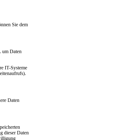
können Sie dem
B. um Daten
re IT-Systeme
eitenaufrufs).
dere Daten
peicherten
g dieser Daten
illigung