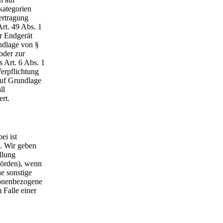
kategorien
ertragung
rt. 49 Abs. 1
hr Endgerät
undlage von §
oder zur
 Art. 6 Abs. 1
Verpflichtung
auf Grundlage
ll
rt.
ei ist
h. Wir geben
llung
ehörden), wenn
e sonstige
sonenbezogene
 Falle einer