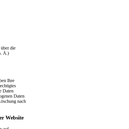
 über die
. Ä.)
ben Ihre
echtigtes
re Daten
ezogenen Daten
e Löschung nach
er Website
n auf