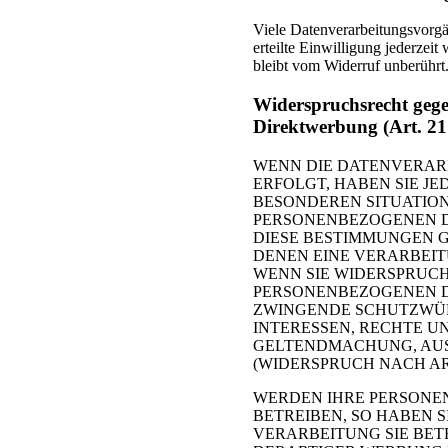
Viele Datenverarbeitungsvorgän
erteilte Einwilligung jederzei
bleibt vom Widerruf unberührt
Widerspruchsrecht gege
Direktwerbung (Art. 
WENN DIE DATENVERARBE
ERFOLGT, HABEN SIE JE
BESONDEREN SITUATION
PERSONENBEZOGENEN DA
DIESE BESTIMMUNGEN G
DENEN EINE VERARBEI
WENN SIE WIDERSPRUCH
PERSONENBEZOGENEN DA
ZWINGENDE SCHUTZWÜR
INTERESSEN, RECHTE U
GELTENDMACHUNG, AU
(WIDERSPRUCH NACH ART.
WERDEN IHRE PERSONE
BETREIBEN, SO HABEN S
VERARBEITUNG SIE BE