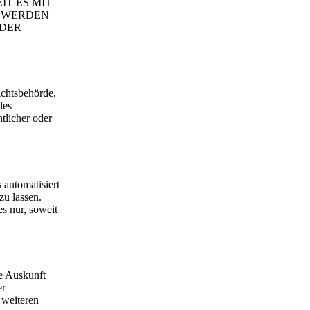
IT ES MIT
, WERDEN
 DER
ichtsbehörde,
des
tlicher oder
 automatisiert
zu lassen.
es nur, soweit
e Auskunft
er
 weiteren