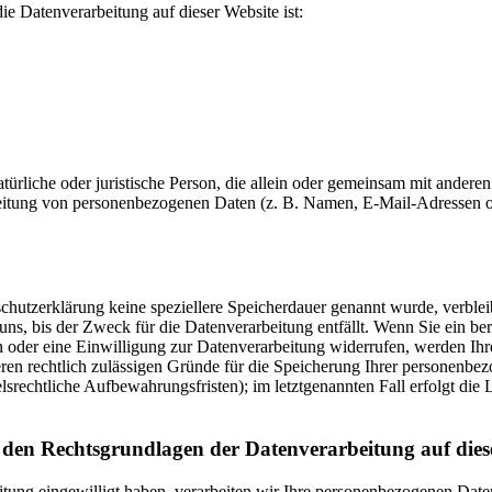
die Datenverarbeitung auf dieser Website ist:
natürliche oder juristische Person, die allein oder gemeinsam mit anderen
eitung von personenbezogenen Daten (z. B. Namen, E-Mail-Adressen o
chutzerklärung keine speziellere Speicherdauer genannt wurde, verblei
s, bis der Zweck für die Datenverarbeitung entfällt. Wenn Sie ein ber
oder eine Einwilligung zur Datenverarbeitung widerrufen, werden Ih
eren rechtlich zulässigen Gründe für die Speicherung Ihrer personenb
elsrechtliche Aufbewahrungsfristen); im letztgenannten Fall erfolgt di
 den Rechtsgrundlagen der Datenverarbeitung auf dies
itung eingewilligt haben, verarbeiten wir Ihre personenbezogenen Date