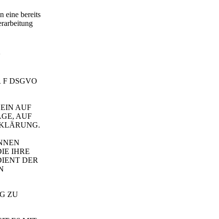
 eine bereits
erarbeitung
n
R F DSGVO
EIN AUF
GE, AUF
RKLÄRUNG.
ÖNNEN
IE IHRE
DIENT DER
N
G ZU