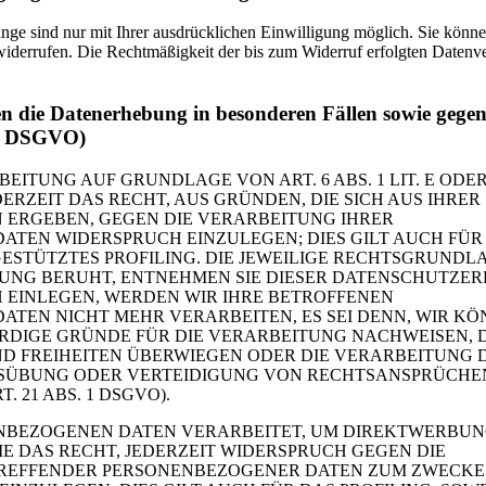
ge sind nur mit Ihrer ausdrücklichen Einwilligung möglich. Sie können
t widerrufen. Die Rechtmäßigkeit der bis zum Widerruf erfolgten Datenv
.
n die Datenerhebung in besonderen Fällen sowie gege
21 DSGVO)
ITUNG AUF GRUNDLAGE VON ART. 6 ABS. 1 LIT. E ODE
DERZEIT DAS RECHT, AUS GRÜNDEN, DIE SICH AUS IHRER
 ERGEBEN, GEGEN DIE VERARBEITUNG IHRER
TEN WIDERSPRUCH EINZULEGEN; DIES GILT AUCH FÜR 
ESTÜTZTES PROFILING. DIE JEWEILIGE RECHTSGRUNDLA
TUNG BERUHT, ENTNEHMEN SIE DIESER DATENSCHUTZE
 EINLEGEN, WERDEN WIR IHRE BETROFFENEN
TEN NICHT MEHR VERARBEITEN, ES SEI DENN, WIR K
DIGE GRÜNDE FÜR DIE VERARBEITUNG NACHWEISEN, D
ND FREIHEITEN ÜBERWIEGEN ODER DIE VERARBEITUNG 
SÜBUNG ODER VERTEIDIGUNG VON RECHTSANSPRÜCHE
 21 ABS. 1 DSGVO).
NBEZOGENEN DATEN VERARBEITET, UM DIREKTWERBUN
IE DAS RECHT, JEDERZEIT WIDERSPRUCH GEGEN DIE
TREFFENDER PERSONENBEZOGENER DATEN ZUM ZWECKE