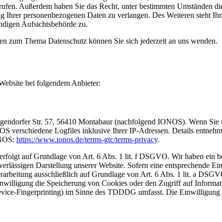
errufen. Außerdem haben Sie das Recht, unter bestimmten Umständen di
g Ihrer personenbezogenen Daten zu verlangen. Des Weiteren steht Ih
ndigen Aufsichtsbehörde zu.
gen zum Thema Datenschutz können Sie sich jederzeit an uns wenden.
 Website bei folgendem Anbieter:
lgendorfer Str. 57, 56410 Montabaur (nachfolgend IONOS). Wenn Sie 
OS verschiedene Logfiles inklusive Ihrer IP-Adressen. Details entnehm
ONOS:
https://www.ionos.de/terms-gtc/terms-privacy
.
olgt auf Grundlage von Art. 6 Abs. 1 lit. f DSGVO. Wir haben ein be
uverlässigen Darstellung unserer Website. Sofern eine entsprechende Ei
erarbeitung ausschließlich auf Grundlage von Art. 6 Abs. 1 lit. a DSG
willigung die Speicherung von Cookies oder den Zugriff auf Informat
evice-Fingerprinting) im Sinne des TDDDG umfasst. Die Einwilligung is