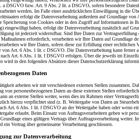
it. a DSGVO bzw. Art. 9 Abs. 2 lit. a DSGVO, sofern besondere Daten
rbeitet werden. Im Falle einer ausdrücklichen Einwilligung in die Üb
ittstaaten erfolgt die Datenverarbeitung außerdem auf Grundlage von A
e Speicherung von Cookies oder in den Zugriff auf Informationen in I
ng) eingewilligt haben, erfolgt die Datenverarbeitung zusätzlich auf Gr
ung ist jederzeit widerrufbar. Sind Ihre Daten zur Vertragserfüllung 
 Maßnahmen erforderlich, verarbeiten wir Ihre Daten auf Grundlage des
arbeiten wir Ihre Daten, sofern diese zur Erfüllung einer rechtlichen 
ge von Art. 6 Abs. 1 lit. c DSGVO. Die Datenverarbeitung kann ferner 
 nach Art. 6 Abs. 1 lit. f DSGVO erfolgen. Über die jeweils im Einzelfa
n wird in den folgenden Absätzen dieser Datenschutzerklärung informie
enbezogenen Daten
tigkeit arbeiten wir mit verschiedenen externen Stellen zusammen. Dab
ung von personenbezogenen Daten an diese externen Stellen erforderlic
nn an externe Stellen weiter, wenn dies im Rahmen einer Vertragserfü
etzlich hierzu verpflichtet sind (z. B. Weitergabe von Daten an Steuerb
 nach Art. 6 Abs. 1 lit. f DSGVO an der Weitergabe haben oder wenn ein
ergabe erlaubt. Beim Einsatz von Auftragsverarbeitern geben wir per
rundlage eines gültigen Vertrags über Auftragsverarbeitung weiter. Im
d ein Vertrag über gemeinsame Verarbeitung geschlossen.
igung zur Datenverarbeitung