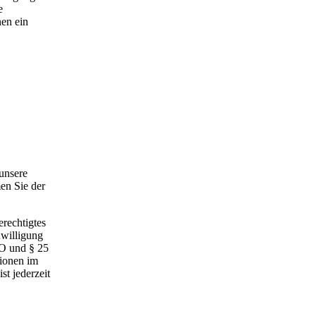
e
nen ein
unsere
en Sie der
rechtigtes
nwilligung
VO und § 25
ionen im
t jederzeit