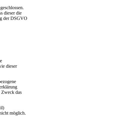
geschlossen.
s dieser die
tung der DSGVO
re
ie dieser
bezogene
erklärung
em Zweck das
il)
nicht möglich.