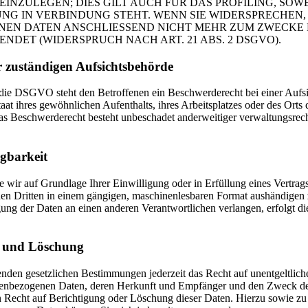
NZULEGEN; DIES GILT AUCH FÜR DAS PROFILING, SOWE
NG IN VERBINDUNG STEHT. WENN SIE WIDERSPRECHEN
NEN DATEN ANSCHLIESSEND NICHT MEHR ZUM ZWECKE
DET (WIDERSPRUCH NACH ART. 21 ABS. 2 DSGVO).
r zuständigen Aufsichtsbehörde
die DSGVO steht den Betroffenen ein Beschwerderecht bei einer Aufs
aat ihres gewöhnlichen Aufenthalts, ihres Arbeitsplatzes oder des Orts 
s Beschwerderecht besteht unbeschadet anderweitiger verwaltungsrech
gbarkeit
e wir auf Grundlage Ihrer Einwilligung oder in Erfüllung eines Vertrags
inen Dritten in einem gängigen, maschinenlesbaren Format aushändigen 
gung der Daten an einen anderen Verantwortlichen verlangen, erfolgt di
g und Löschung
nden gesetzlichen Bestimmungen jederzeit das Recht auf unentgeltlich
onenbezogenen Daten, deren Herkunft und Empfänger und den Zweck d
n Recht auf Berichtigung oder Löschung dieser Daten. Hierzu sowie zu